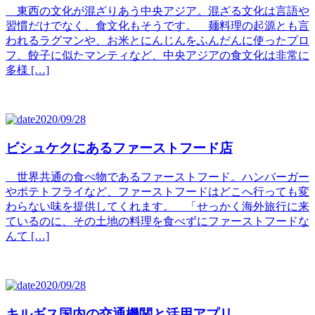
東西の文化が混ざりあう中央アジア。混ざる文化は言語や
習慣だけでなく、食文化もそうです。 麺料理の起源とも言
われるラグマンや、お米とにんじんをふんだんに使ったプロ
フ、餃子に似たマンティなど、中央アジアの食文化は非常に
多様 […]
2020/09/28
ビシュケクにあるファーストフード店
世界共通の食べ物であるファーストフード。ハンバーガー
やポテトフライなど、ファーストフードはどこへ行っても変
わらない味を提供してくれます。 「せっかく海外旅行に来
ているのに、その土地の料理を食べずにファーストフードな
んて […]
2020/09/28
キルギス国内の交通機関と活用アプリ