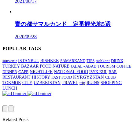
2021/08/17
青の都サマルカンド 定番観光地5選
2020/09/28
POPULAR TAGS
BISHKEK
souvenir
ISTANBUL
SAMARKAND
TIPS
tashkent
DRINK
TURKEY
BAZAAR
FOOD
NATURE
JALAL - ABAD
TOURISM
COFFEE
DINNER
CAFE
NIGHTLIFE
NATIONAL FOOD
ISYK-KUL
BAR
HISTORY
KYRGYZSTAN
RESTAURANT
FAST FOOD
CLUB
CITY
TRAVEL
SHOPPING
TOKMOK
UZBEKISTAN
trip
RUINS
LUNCH
Related Posts