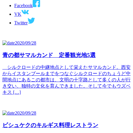
Facebook
VK
Twitter
2020/09/28
青の都サマルカンド 定番観光地5選
シルクロードの中継地点として栄えたサマルカンド。西安
からイスタンブールまでをつなぐシルクロードのちょうど中
間地点にあるこの都市は、文明の十字路として多くの人が行
き交い、独特の文化を育んできました。そして今でもウズベ
キス […]
2020/09/28
ビシュケクのキルギス料理レストラン