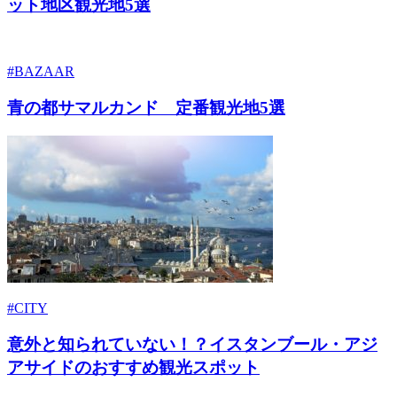
ット地区観光地5選
#BAZAAR
青の都サマルカンド 定番観光地5選
#CITY
意外と知られていない！？イスタンブール・アジ
アサイドのおすすめ観光スポット