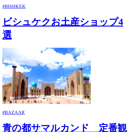
#BISHKEK
ビシュケクお土産ショップ4
選
#BAZAAR
青の都サマルカンド 定番観