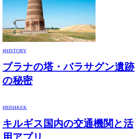
#HISTORY
ブラナの塔・バラサグン遺跡
の秘密
#BISHKEK
キルギス国内の交通機関と活
用アプリ