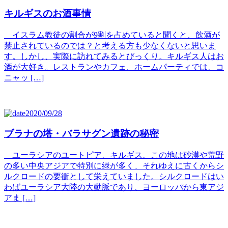
キルギスのお酒事情
イスラム教徒の割合が9割を占めていると聞くと、飲酒が
禁止されているのでは？と考える方も少なくないと思いま
す。しかし、実際に訪れてみるとびっくり。キルギス人はお
酒が大好き。レストランやカフェ、ホームパーティでは、コ
ニャッ […]
2020/09/28
ブラナの塔・バラサグン遺跡の秘密
ユーラシアのユートピア、キルギス。この地は砂漠や荒野
の多い中央アジアで特別に緑が多く、それゆえに古くからシ
ルクロードの要衝として栄えていました。シルクロードはい
わばユーラシア大陸の大動脈であり、ヨーロッパから東アジ
アま […]