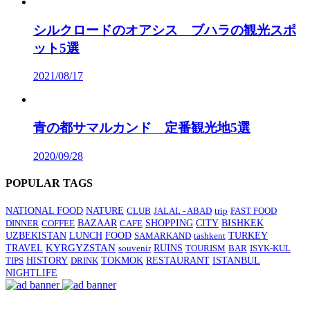
シルクロードのオアシス ブハラの観光スポ
ット5選
2021/08/17
青の都サマルカンド 定番観光地5選
2020/09/28
POPULAR TAGS
NATIONAL FOOD
NATURE
CLUB
JALAL - ABAD
trip
FAST FOOD
SHOPPING
CITY
BISHKEK
DINNER
COFFEE
BAZAAR
CAFE
UZBEKISTAN
LUNCH
FOOD
SAMARKAND
tashkent
TURKEY
TRAVEL
KYRGYZSTAN
souvenir
RUINS
TOURISM
BAR
ISYK-KUL
HISTORY
TIPS
DRINK
TOKMOK
RESTAURANT
ISTANBUL
NIGHTLIFE