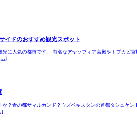
サイドのおすすめ観光スポット
観光に人気の都市です。 有名なアヤソフィア宮殿やトプカピ宮
…]
選
すか？青の都サマルカンド？ウズベキスタンの首都タシュケント
]