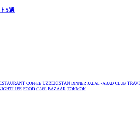
ト5選
TRAV
ESTAURANT
COFFEE
UZBEKISTAN
DINNER
JALAL - ABAD
CLUB
NIGHTLIFE
FOOD
CAFE
BAZAAR
TOKMOK