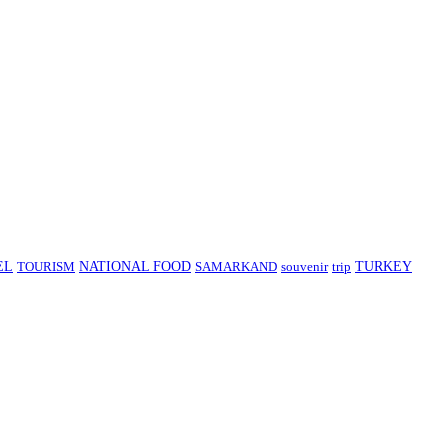
EL
TOURISM
NATIONAL FOOD
SAMARKAND
souvenir
trip
TURKEY