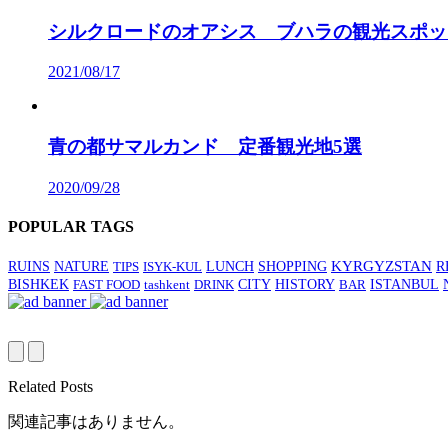
シルクロードのオアシス ブハラの観光スポッ
2021/08/17
青の都サマルカンド 定番観光地5選
2020/09/28
POPULAR TAGS
SHOPPING
KYRGYZSTAN
RUINS
NATURE
TIPS
ISYK-KUL
LUNCH
R
BISHKEK
CITY
HISTORY
FAST FOOD
tashkent
DRINK
BAR
ISTANBUL
Related Posts
関連記事はありません。