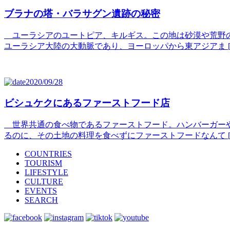
ブラナの塔・バラサグン遺跡の秘密
ユーラシアのユートピア、キルギス。この地は砂漠や荒野の
ユーラシア大陸の大動脈であり、ヨーロッパから東アジアま [
2020/09/28
ビシュケクにあるファーストフード店
世界共通の食べ物であるファーストフード。ハンバーガーや
るのに、その土地の料理を食べずにファーストフードなんて [
COUNTRIES
TOURISM
LIFESTYLE
CULTURE
EVENTS
SEARCH