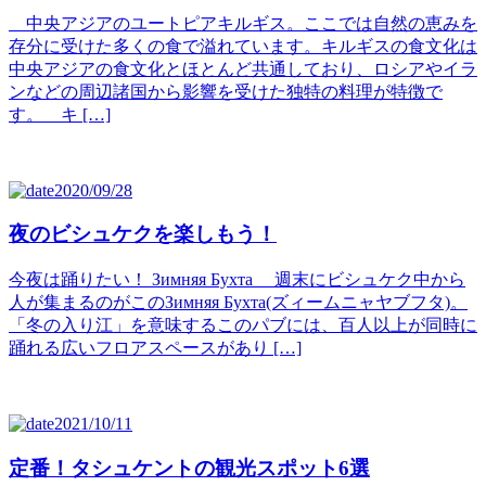
中央アジアのユートピアキルギス。ここでは自然の恵みを
存分に受けた多くの食で溢れています。キルギスの食文化は
中央アジアの食文化とほとんど共通しており、ロシアやイラ
ンなどの周辺諸国から影響を受けた独特の料理が特徴で
す。 キ […]
2020/09/28
夜のビシュケクを楽しもう！
今夜は踊りたい！ Зимняя Бухта 週末にビシュケク中から
人が集まるのがこのЗимняя Бухта(ズィームニャヤブフタ)。
「冬の入り江」を意味するこのパブには、百人以上が同時に
踊れる広いフロアスペースがあり […]
2021/10/11
定番！タシュケントの観光スポット6選