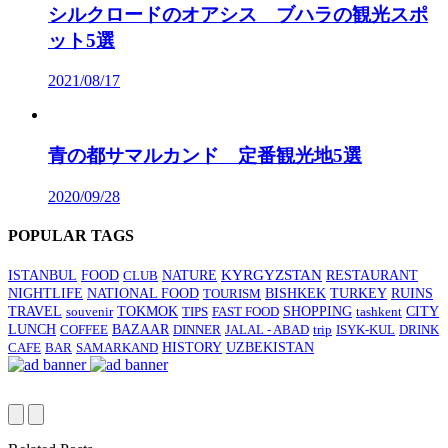
シルクロードのオアシス ブハラの観光スポ
ット5選
2021/08/17
青の都サマルカンド 定番観光地5選
2020/09/28
POPULAR TAGS
KYRGYZSTAN
ISTANBUL
FOOD
CLUB
NATURE
RESTAURANT
BISHKEK
NIGHTLIFE
NATIONAL FOOD
TOURISM
TURKEY
RUINS
TRAVEL
SHOPPING
CITY
souvenir
TOKMOK
TIPS
FAST FOOD
tashkent
LUNCH
COFFEE
BAZAAR
DINNER
JALAL - ABAD
trip
ISYK-KUL
DRINK
HISTORY
CAFE
BAR
SAMARKAND
UZBEKISTAN