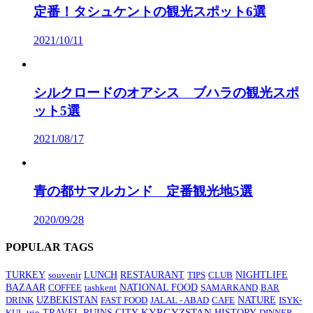
定番！タシュケントの観光スポット6選
2021/10/11
シルクロードのオアシス ブハラの観光スポ
ット5選
2021/08/17
青の都サマルカンド 定番観光地5選
2020/09/28
POPULAR TAGS
TURKEY
souvenir
LUNCH
RESTAURANT
TIPS
CLUB
NIGHTLIFE
BAZAAR
COFFEE
tashkent
NATIONAL FOOD
SAMARKAND
BAR
DRINK
UZBEKISTAN
FAST FOOD
JALAL - ABAD
CAFE
NATURE
ISYK-
TRAVEL
CITY
KYRGYZSTAN
HISTORY
KUL
trip
RUINS
DINNER