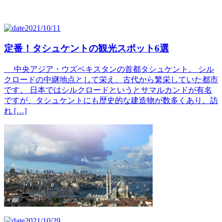
2021/10/11
定番！タシュケントの観光スポット6選
中央アジア・ウズベキスタンの首都タシュケント。 シル
クロードの中継地点として栄え、古代から繁栄していた都市
です。 日本ではシルクロードというとサマルカンドが有名
ですが、タシュケントにも歴史的な建造物が数多くあり、訪
れ […]
2021/10/29