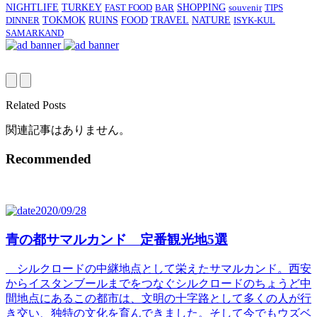
SHOPPING
NIGHTLIFE
TURKEY
FAST FOOD
BAR
souvenir
TIPS
TRAVEL
DINNER
TOKMOK
RUINS
FOOD
NATURE
ISYK-KUL
SAMARKAND
Related Posts
関連記事はありません。
Recommended
2020/09/28
青の都サマルカンド 定番観光地5選
シルクロードの中継地点として栄えたサマルカンド。西安
からイスタンブールまでをつなぐシルクロードのちょうど中
間地点にあるこの都市は、文明の十字路として多くの人が行
き交い、独特の文化を育んできました。そして今でもウズベ