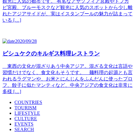
観光に人気の都市です。 有名なアヤソフィア宮殿やトプカ
ピ宮殿、ブルーモスクなど観光に人気のスポットから少し離
れたアジアサイドが、実はイスタンブールの魅力が詰まって
いる […]
2020/09/28
ビシュケクのキルギス料理レストラン
東西の文化が混ざりあう中央アジア。混ざる文化は言語や
習慣だけでなく、食文化もそうです。 麺料理の起源とも言
われるラグマンや、お米とにんじんをふんだんに使ったプロ
フ、餃子に似たマンティなど、中央アジアの食文化は非常に
多様 […]
COUNTRIES
TOURISM
LIFESTYLE
CULTURE
EVENTS
SEARCH