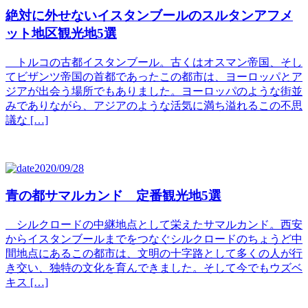
絶対に外せないイスタンブールのスルタンアフメ
ット地区観光地5選
トルコの古都イスタンブール。古くはオスマン帝国、そし
てビザンツ帝国の首都であったこの都市は、ヨーロッパとア
ジアが出会う場所でもありました。ヨーロッパのような街並
みでありながら、アジアのような活気に満ち溢れるこの不思
議な […]
2020/09/28
青の都サマルカンド 定番観光地5選
シルクロードの中継地点として栄えたサマルカンド。西安
からイスタンブールまでをつなぐシルクロードのちょうど中
間地点にあるこの都市は、文明の十字路として多くの人が行
き交い、独特の文化を育んできました。そして今でもウズベ
キス […]