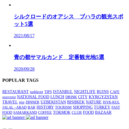
シルクロードのオアシス ブハラの観光スポ
ット5選
2021/08/17
青の都サマルカンド 定番観光地5選
2020/09/28
POPULAR TAGS
RESTAURANT
tashkent
TIPS
ISTANBUL
NIGHTLIFE
RUINS
CAFE
CITY
KYRGYZSTAN
souvenir
NATIONAL FOOD
LUNCH
DRINK
TRAVEL
BISHKEK
trip
DINNER
UZBEKISTAN
NATURE
ISYK-KUL
HISTORY
SHOPPING
JALAL - ABAD
BAR
TOURISM
TURKEY
FAST
FOOD
SAMARKAND
COFFEE
TOKMOK
CLUB
FOOD
BAZAAR