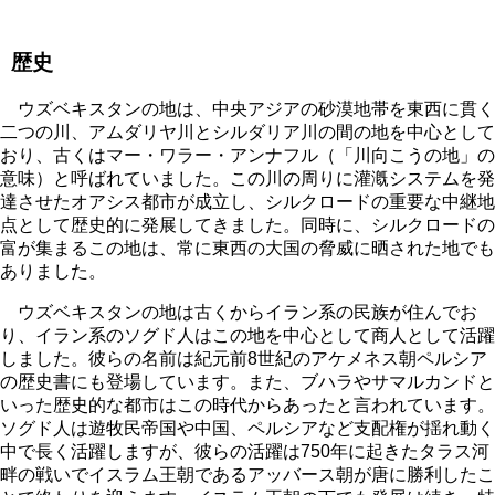
歴史
ウズベキスタンの地は、中央アジアの砂漠地帯を東西に貫く
二つの川、アムダリヤ川とシルダリア川の間の地を中心として
おり、古くはマー・ワラー・アンナフル（「川向こうの地」の
意味）と呼ばれていました。この川の周りに灌漑システムを発
達させたオアシス都市が成立し、シルクロードの重要な中継地
点として歴史的に発展してきました。同時に、シルクロードの
富が集まるこの地は、常に東西の大国の脅威に晒された地でも
ありました。
ウズベキスタンの地は古くからイラン系の民族が住んでお
り、イラン系のソグド人はこの地を中心として商人として活躍
しました。彼らの名前は紀元前8世紀のアケメネス朝ペルシア
の歴史書にも登場しています。また、ブハラやサマルカンドと
いった歴史的な都市はこの時代からあったと言われています。
ソグド人は遊牧民帝国や中国、ペルシアなど支配権が揺れ動く
中で長く活躍しますが、彼らの活躍は750年に起きたタラス河
畔の戦いでイスラム王朝であるアッバース朝が唐に勝利したこ