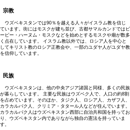
宗教
ウズベキスタンでは90％を越える人々がイスラム教を信じ
ています。街にはモスクが建ち並び、古都サマルカンドではビ
ービー・ハーヌム・モスクなどを始めとするモスクや廟が数多
く点在しています。 イスラム教以外では、ロシア人を中心と
してキリスト教のロシア正教会や、一部のユダヤ人がユダヤ教
を信仰しています。
民族
ウズベキスタンは、他の中央アジア諸国と同様、多くの民族
が暮らしています。 主要な民族はウズベク人で、人口の約8割
を占めています。そのほか、タジク人、ロシア人、カザフ人、
カラカルパク人、クリミア・タタール人などが住んでいます。
カラカルパク人はウズベキスタン西部に自治共和国を持ってお
り、ウズベキスタン内でありながら独自の憲法を持っていま
す。