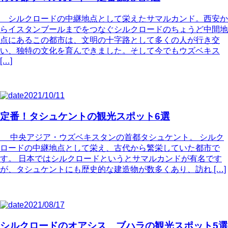
シルクロードの中継地点として栄えたサマルカンド。西安か
らイスタンブールまでをつなぐシルクロードのちょうど中間地
点にあるこの都市は、文明の十字路として多くの人が行き交
い、独特の文化を育んできました。そして今でもウズベキス
[…]
2021/10/11
定番！タシュケントの観光スポット6選
中央アジア・ウズベキスタンの首都タシュケント。 シルク
ロードの中継地点として栄え、古代から繁栄していた都市で
す。 日本ではシルクロードというとサマルカンドが有名です
が、タシュケントにも歴史的な建造物が数多くあり、訪れ […]
2021/08/17
シルクロードのオアシス ブハラの観光スポット5選