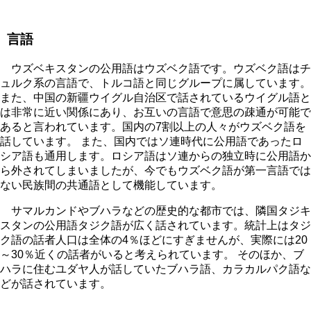
言語
ウズベキスタンの公用語はウズベク語です。ウズベク語はチ
ュルク系の言語で、トルコ語と同じグループに属しています。
また、中国の新疆ウイグル自治区で話されているウイグル語と
は非常に近い関係にあり、お互いの言語で意思の疎通が可能で
あると言われています。国内の7割以上の人々がウズベク語を
話しています。 また、国内ではソ連時代に公用語であったロ
シア語も通用します。ロシア語はソ連からの独立時に公用語か
ら外されてしまいましたが、今でもウズベク語が第一言語では
ない民族間の共通語として機能しています。
サマルカンドやブハラなどの歴史的な都市では、隣国タジキ
スタンの公用語タジク語が広く話されています。統計上はタジ
ク語の話者人口は全体の4％ほどにすぎませんが、実際には20
～30％近くの話者がいると考えられています。 そのほか、ブ
ハラに住むユダヤ人が話していたブハラ語、カラカルパク語な
どが話されています。