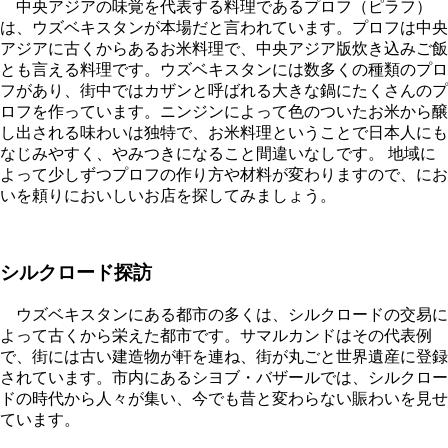
中央アジアの味覚を代表する料理であるプロフ（ピラフ）
は、ウズベキスタンが本場だと言われています。プロフは中央
アジアに古くからあるお米料理で、中央アジア版炊き込みご飯
とも言える料理です。ウズベキスタンには数多くの種類のプロ
フがあり、街中ではカザンと呼ばれる大きな鍋にたくさんのプ
ロフを作っています。ニンジンによって色のついたお米から醸
し出される味わいは独特で、お米料理ということで日本人にも
なじみやすく、やみつきになること間違いなしです。 地域に
よって少しずつプロフの作り方や材料が変わりますので、にお
いを頼りにおいしいお店を探してみましょう。
シルクロード探訪
ウズベキスタンにある都市の多くは、シルクロードの交易に
よって古くから栄えた都市です。サマルカンドはその代表例
で、街には古い建造物が軒を連ね、街が丸ごと世界遺産に登録
されています。市内にあるシヨブ・バザールでは、シルクロー
ドの時代から人々が集い、今でも昔と変わらない賑わいを見せ
ています。