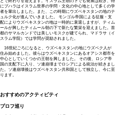
とで終わりを迎えます。イスラム王朝の下でも発展は続き、特
にブハラはイスラム世界の学問・文化の中心地として多くの学
者を輩出しました。また、この時期にウズベキスタンの地のテ
ュルク化が進んでいきました。 モンゴル帝国による征服・支
配によりウズベキスタンの地は一時的に衰退しますが、ティム
ールが興したティムール朝の下で新たな繁栄を迎えました。首
都のサマルカンドでは美しいモスクが建てられ、マドラサ（イ
スラム学院）では学問が奨励されました。
16世紀ごろになると、ウズベキスタンの地にウズベク人が
住み始めました。彼らはウズベキスタンにあるオアシス都市を
中心としていくつかの王朝を興しました。 その後、ロシア帝
国の支配下に入り、ソ連崩壊までロシアによる統治が続きまし
た。ソ連崩壊後はウズベキスタン共和国として独立し、今に至
ります。
おすすめのアクティビティ
プロフ巡り