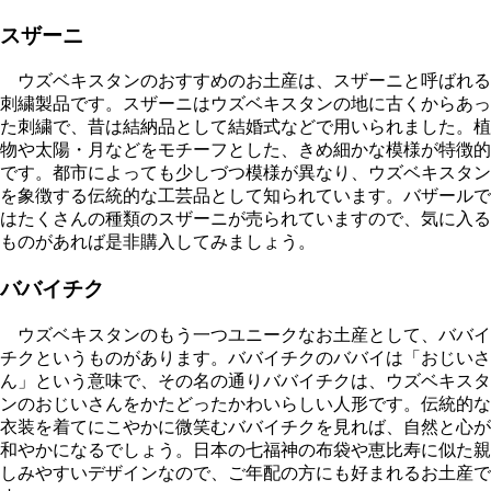
スザーニ
ウズベキスタンのおすすめのお土産は、スザーニと呼ばれる
刺繍製品です。スザーニはウズベキスタンの地に古くからあっ
た刺繍で、昔は結納品として結婚式などで用いられました。植
物や太陽・月などをモチーフとした、きめ細かな模様が特徴的
です。都市によっても少しづつ模様が異なり、ウズベキスタン
を象徴する伝統的な工芸品として知られています。バザールで
はたくさんの種類のスザーニが売られていますので、気に入る
ものがあれば是非購入してみましょう。
ババイチク
ウズベキスタンのもう一つユニークなお土産として、ババイ
チクというものがあります。ババイチクのババイは「おじいさ
ん」という意味で、その名の通りババイチクは、ウズベキスタ
ンのおじいさんをかたどったかわいらしい人形です。伝統的な
衣装を着てにこやかに微笑むババイチクを見れば、自然と心が
和やかになるでしょう。日本の七福神の布袋や恵比寿に似た親
しみやすいデザインなので、ご年配の方にも好まれるお土産で