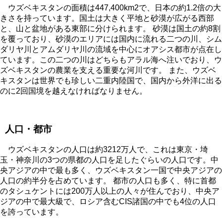
ウズベキスタンの面積は447,400km2で、日本の約1.2倍の大
きさを持っています。国土は大きく平地と砂漠が広がる西部
と、山と盆地がある東部に分けられます。 砂漠は国土の約8割
を覆っており、砂漠のエリアには国内に流れる二つの川、シム
ダリヤ川とアムダリヤ川の流域を中心にオアシス都市が点在し
ています。この二つの川はどちらもアラル海へ注いでおり、ウ
ズベキスタンの農業を支える重要な河川です。 また、ウズベ
キスタンは世界でも珍しい二重内陸国で、国内から外洋に出る
のに2回国境を越えなければなりません。
人口・都市
ウズベキスタンの人口は約3212万人で、これは東京・埼
玉・神奈川の3つの県都の人口を足したぐらいの人口です。中
央アジアの中で最も多く、ウズベキスタン一国で中央アジアの
人口の約半分を占めています。 都市の人口も多く、特に首都
のタシュケントには200万人以上の人々が住んでおり、中央ア
ジアの中で最大級で、ロシア含むCIS諸国の中でも4位の人口
を誇っています。