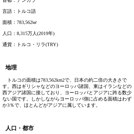
首都：
アンカラ
言語：
トルコ語
面積：
783,562㎢
人口：
8,315万人(2019年)
通貨：
トルコ・リラ(TRY)
地理
トルコの面積は783,562km2で、日本の約二倍の大きさで
す。西はギリシャなどのヨーロッパ諸国、東はイランなどの
西アジア諸国に接しており、ヨーロッパとアジアに跨る数少
ない国です。しかしながらヨーロッパ側に占める面積はわず
か3％で、ほとんどがアジアに属しています。
人口・都市