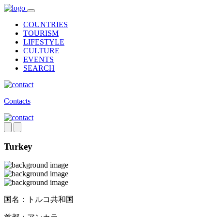
COUNTRIES
TOURISM
LIFESTYLE
CULTURE
EVENTS
SEARCH
Contacts
Turkey
国名：
トルコ共和国