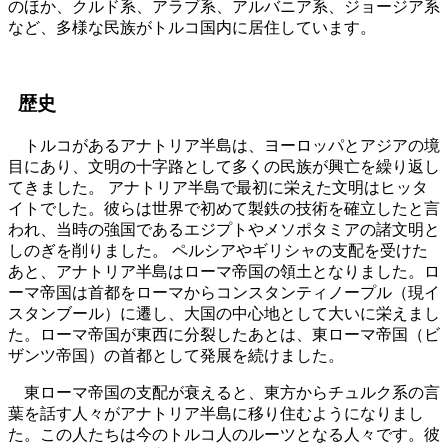
のほか、クルド系、アラブ系、アルバニア系、ジョージア系
など、多様な民族がトルコ国内に居住しています。
歴史
トルコがあるアナトリア半島は、ヨーロッパとアジアの境
目にあり、文明の十字路として多くの民族が興亡を繰り返し
てきました。 アナトリア半島で最初に栄えた文明はヒッタ
イトでした。彼らは世界で初めて製鉄の技術を確立したと言
われ、当時の強国であるエジプトやメソポタミアの諸文明と
しのぎを削りました。 ペルシアやギリシャの支配を受けた
あと、アナトリア半島はローマ帝国の領土となりました。ロ
ーマ帝国は首都をローマからコンスタンティノープル（現イ
スタンブール）に遷し、大国の中心地として大いに栄えまし
た。ローマ帝国が東西に分裂したあとは、東ローマ帝国（ビ
ザンツ帝国）の首都として発展を続けました。
東ローマ帝国の支配が衰えると、東方からチュルク系の言
葉を話す人々がアナトリア半島に移り住むようになりまし
た。この人たちは今のトルコ人のルーツとなる人々です。彼