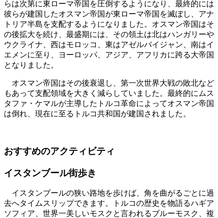
らは次第に東ローマ帝国を圧倒するようになり、最終的には
彼らが建国したオスマン帝国が東ローマ帝国を滅ぼし、アナ
トリア半島を支配するようになりました。オスマン帝国はそ
の後拡大を続け、最盛期には、その領土は北はハンガリーや
ウクライナ、西はモロッコ、東はアゼルバイジャン、南はイ
エメンに至り、ヨーロッパ、アジア、アフリカに跨る大帝国
となりました。
オスマン帝国はその後衰退し、第一次世界大戦の敗北など
もあって支配領域を大きく減らしていました。最終的にムス
タファ・ケマルが主導したトルコ革命によってオスマン帝国
は倒れ、現在に至るトルコ共和国が建国されました。
おすすめのアクティビティ
イスタンブール街歩き
イスタンブールの狭い路地を歩けば、角を曲がるごとに過
去へタイムスリップできます。トルコの歴史を物語るハギア
ソフィア、世界一美しいモスクと言われるブルーモスク、複