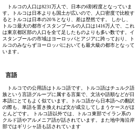
トルコの人口は8231万人で、日本の6割程度となっていま
す。トルコは日本よりも国土が広いので、人口密度で比較す
るとトルコは日本の20％となり、差は歴然です。 しかし、
トルコ最大の都市イスタンブールの人口は1416万人で、これ
は東京都区部の人口を全て足したものよりも多い数です。イ
スタンブールの市域はヨーロッパとアジアに跨っており、ト
ルコのみならずヨーロッパにおいても最大級の都市となって
います。
言語
トルコでの公用語はトルコ語です。トルコ語はチュルク語
族という言語グループに属する言葉で、文法や語順などが日
本語にとてもよく似ています。トルコ語から日本語への翻訳
の際も、単語を置き換えれば文が成立してしまうケースがほ
とんどです。 トルコ語以外では、トルコ東部でイラン系の
クルド語やアルメニア語が話されています。また地中海沿岸
部ではギリシャ語も話されています